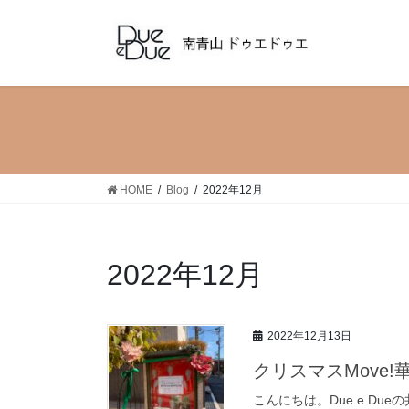
コ
ナ
ン
ビ
テ
ゲ
ン
ー
ツ
シ
へ
ョ
ス
ン
キ
に
ッ
移
HOME
Blog
2022年12月
プ
動
2022年12月
2022年12月13日
クリスマスMove
こんにちは。Due e Du