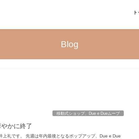
ト
Blog
移動式ショップ、Due e Dueムーブ
!華やかに終了
eの井上礼です。 先週は年内最後となるポップアップ、Due e Due