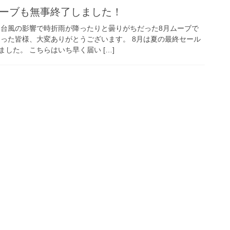
月ムーブも無事終了しました！
 台風の影響で時折雨が降ったりと曇りがちだった8月ムーブで
さった皆様、大変ありがとうございます。 8月は夏の最終セール
した。 こちらはいち早く届い […]