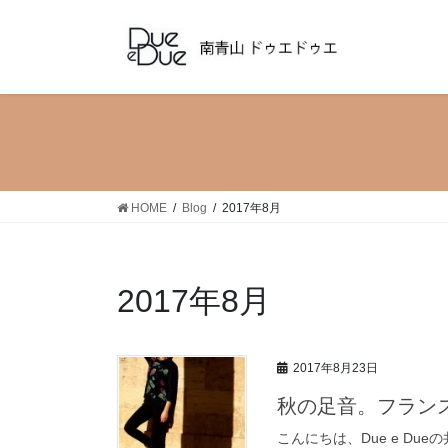
コ
ナ
ン
ビ
テ
ゲ
ン
ー
ツ
シ
へ
ョ
ス
ン
キ
に
ッ
移
HOME
Blog
2017年8月
プ
動
2017年8月
2017年8月23日
秋の足音。フランスAven
こんにちは、Due e Du