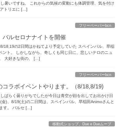
蒸し暑いですね。 これからの気候の変動にも体調管理、気を付け
eアトリエに […]
フリーペーパーbcn
！バルセロナナイトを開催
8/18,19の2日間はかねてより予定していた スペインバル、早稲
イベント。 しかしながら、奇しくも同じ日に、悲しいテロのニュ
 大好きな街の、 […]
フリーペーパーbcn
ラボイベントやります。（8/18,8/19)
 しばらく曇りがちでしたが今日は青空が顔を出してお出かけ日
(金)、8/19(土)の二日間は、スペインバル、早稲田Animoさんと
す。 バルセ […]
移動式ショップ、Due e Dueムーブ