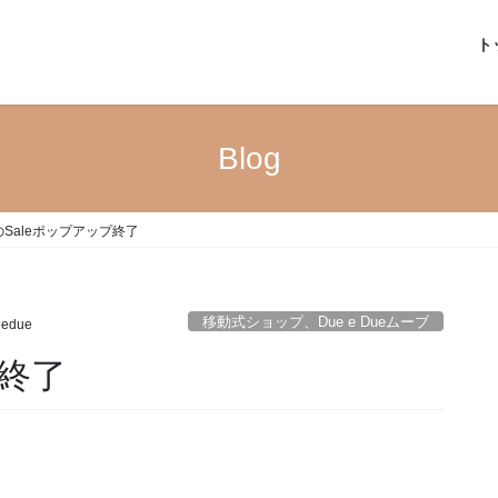
ト
Blog
のSaleポップアップ終了
移動式ショップ、Due e Dueムーブ
eedue
プ終了