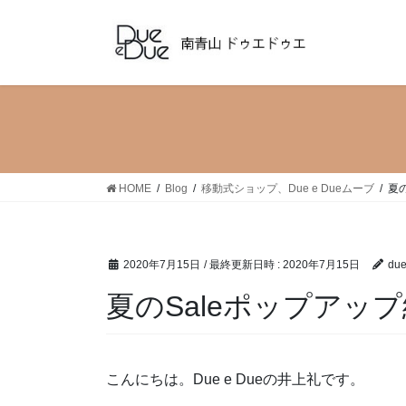
コ
ナ
ン
ビ
テ
ゲ
ン
ー
ツ
シ
へ
ョ
ス
ン
キ
に
ッ
移
HOME
Blog
移動式ショップ、Due e Dueムーブ
夏
プ
動
2020年7月15日
/ 最終更新日時 :
2020年7月15日
du
夏のSaleポップアッ
こんにちは。Due e Dueの井上礼です。