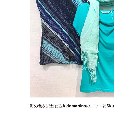
海の色を思わせる
Aldomartins
のニットと
Sku