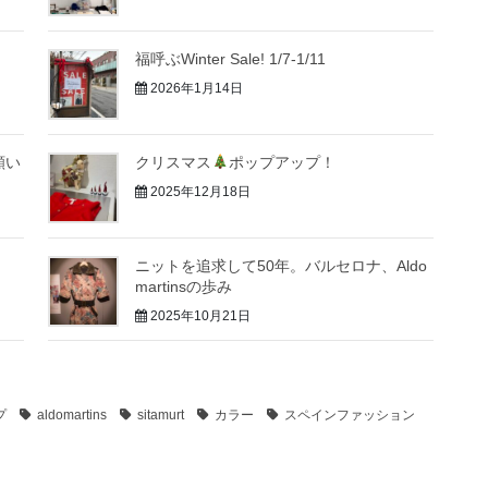
福呼ぶWinter Sale! 1/7-1/11
2026年1月14日
願い
クリスマス
ポップアップ！
2025年12月18日
ニットを追求して50年。バルセロナ、Aldo
martinsの歩み
2025年10月21日
プ
aldomartins
sitamurt
カラー
スペインファッション