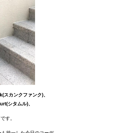
unk(スカンクファンク)、
murt(シタムル)、
ド
です。
ーも統一した今日のコーデ。