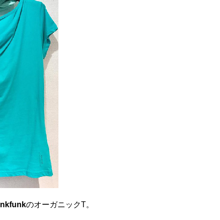
nkfunk
のオーガニックT。