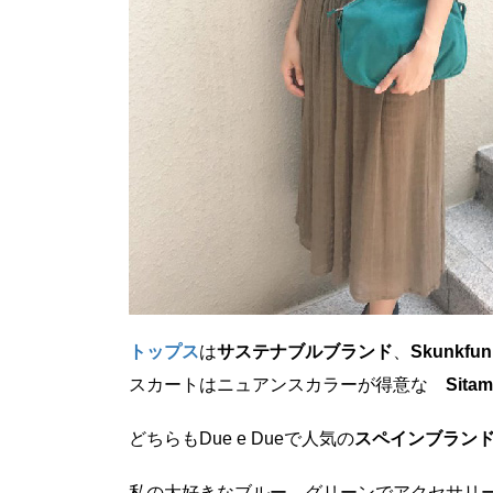
トップス
は
サステナブルブランド
、
Skunkf
スカートはニュアンスカラーが得意な
Sita
どちらもDue e Dueで人気の
スペインブラン
私の大好きなブルー、グリーンでアクセサリ