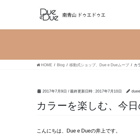
コ
ナ
ン
ビ
テ
ゲ
ン
ー
ツ
シ
へ
ョ
ス
ン
キ
に
ッ
移
HOME
Blog
移動式ショップ、Due e Dueムーブ
カ
プ
動
2017年7月9日
/ 最終更新日時 :
2017年7月10日
due
カラーを楽しむ、今日
こんにちは、Due e Dueの井上です。