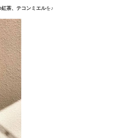
つ紅茶、テコンミエル
を♪