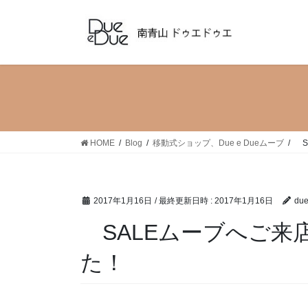
コ
ナ
ン
ビ
テ
ゲ
ン
ー
ツ
シ
へ
ョ
ス
ン
キ
に
ッ
移
HOME
Blog
移動式ショップ、Due e Dueムーブ
S
プ
動
2017年1月16日
/ 最終更新日時 :
2017年1月16日
du
SALEムーブへご来
た！