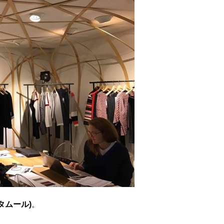
(シタムール)
。