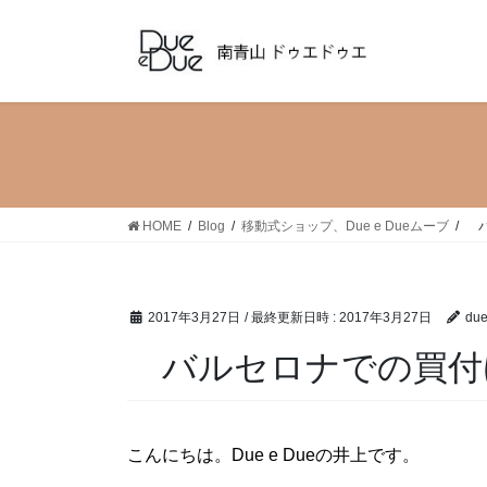
コ
ナ
ン
ビ
テ
ゲ
ン
ー
ツ
シ
へ
ョ
ス
ン
キ
に
ッ
移
HOME
Blog
移動式ショップ、Due e Dueムーブ
バ
プ
動
2017年3月27日
/ 最終更新日時 :
2017年3月27日
du
バルセロナでの買付
こんにちは。Due e Dueの井上です。