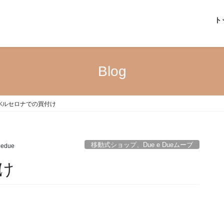
ト
Blog
ルセロナでの買付け
移動式ショップ、Due e Dueムーブ
eedue
け