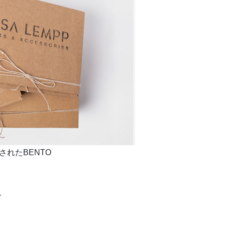
れたBENTO
、