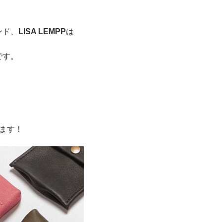
ンド、
LISA LEMPP
は
です。
ます！