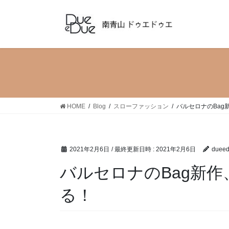
コ
ナ
ン
ビ
テ
ゲ
ン
ー
ツ
シ
へ
ョ
ス
ン
キ
に
ッ
移
HOME
Blog
スローファッション
バルセロナのBag
プ
動
2021年2月6日
/ 最終更新日時 :
2021年2月6日
duee
バルセロナのBag新作
る！