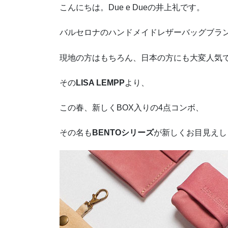
こんにちは。Due e Dueの井上礼です。
バルセロナのハンドメイドレザーバッグブラ
現地の方はもちろん、日本の方にも大変人気
その
LISA LEMPP
より、
この春、新しくBOX入りの4点コンボ、
その名も
BENTOシリーズ
が新しくお目見えし